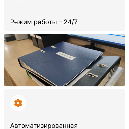
Погрузо-разгрузочные работы,
кросс-докинг
Учет по серийным номерам, номерам
ГТД, штрих-кодам производителя
Учет по партиям и срокам
годности
Работа с честным
знаком
Подбор и комплектация
заказов
Выбраковка
грузов