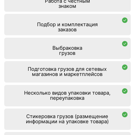
О нашем
месторасположении
Офисно-складской комплекс «Шерлэнд»
находится в 15 км от МКАД, рядом с
аэропортом Шереметьево (Терминал С).
Также можно добраться следующими
способами:
От ст. м. Речной вокзал, авт. №
851, до ост. ГОСНИИГА.
Интервальный промежуток 5-7
мин;
От ж/д ст. Подрезково курсирует
шаттл-бас: 2 утренних и 2
вечерних рейса;
От ж/д ст. Лобня курсирует
шаттл-бас: 1 утренний и 1
вечерний рейс;