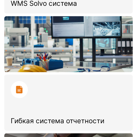
Подготовка грузов для сетевых
магазинов и маркетплейсов
Несколько видов упаковки товара,
переупаковка
Стикеровка грузов (размещение
информации на упаковке товара)
Вложение в упаковку товара
гарантийных талонов, инструкций и
др.
Подготовка комплекта документов,
включая ТН, УПД, сертификатов, с
возможностью передачи документов в
ЭДО
Измерение весогабаритных
характеристик
Инвентаризация
Сборка
комплектов