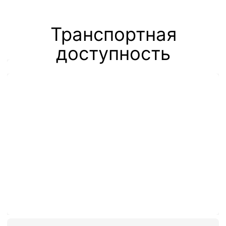
9:00–17:00 по будням
Время работы склада
24/7
Телефон
+7 495 730-60-80
Почта
info@sherland.ru
Аренда
Складские
услуги
Телефон
Телефон
+7 495 730-60-80
+7 495 730-60-80
+7 965 216-38-00
+7 965 216-38-00
Почта
Почта
ko@sherland.ru
storage@sherland.ru
Транспортные
Вакансии
услуги
Телефон
Телефон
+7 495 730-60-80
+7 495 730-60-80