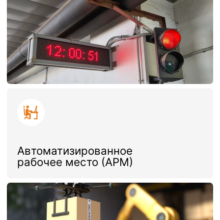
Используемые
технологии
Высокий уровень сервиса складского
комплекса «Шерлэнд» обеспечивается
комплексом современных технологических
решений. Каждая система работает в единой
цифровой экосистеме, обеспечивая
прозрачность, безопасность и эффективность
всех складских операций.