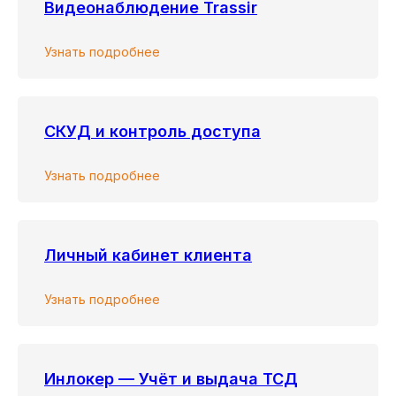
Видеонаблюдение Trassir
Как стать нашим подрядчиком?
Узнать подробнее
Есть ли склады с
температурными условиями или
морозильными камерами?
Можно ли сдать на хранение
СКУД и контроль доступа
алкоголь?
Узнать подробнее
Личный кабинет клиента
Наше
местоположение
Узнать подробнее
Инлокер — Учёт и выдача ТСД