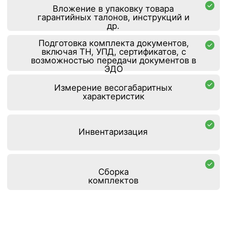
От ж/д ст.Лобня, автобус
№48, до ост. «Терминал».
Проложить маршрут
Форма заявки
+7