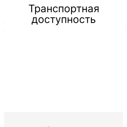
Наше
местоположение
Навигация по сайту
Услуги
О
Аренда офисов
компании
Услуги
Аренда кафе
Аренда открытой
Тендеры
площадки