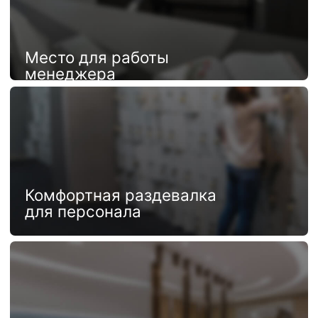
Доступ к общим зонам
24/7
Складские помещения
Описание объекта
Шкаф
Шкаф
холодильный
морозильный