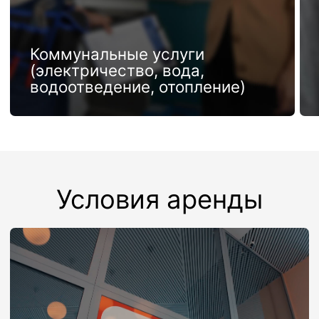
О нашем
месторасположении
Офисно-складской комплекс «Шерлэнд»
находится в 15 км от МКАД, рядом с
аэропортом Шереметьево (Терминал С).
Также можно добраться следующими
способами:
От ст. м. Речной вокзал, авт. №
851, до ост. ГОСНИИГА.
Интервальный промежуток 5-7
мин;