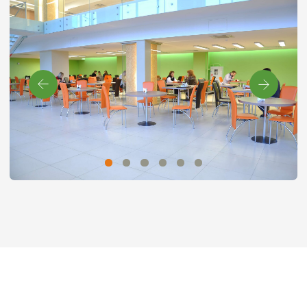
Сколько паллетомест можете
предоставить?
Чем аренда отличается от
ответственного хранения?
Как стать нашим подрядчиком?
Есть ли склады с
температурными условиями или
морозильными камерами?
Можно ли сдать на хранение
алкоголь?