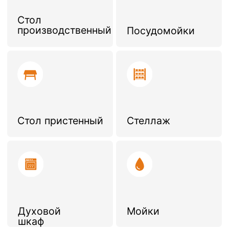
платежа — не менее размера
месячной арендной платы;
Ежемесячная оплата за
аренду и дополнительные
услуги;
Срок договора: не
менее 11 месяцев;
Договор прямой аренды
с возможностью регистрации
и предоставления
юридического адреса.
Оставить заявку