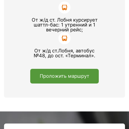
+7 965 216-38-00
+7 965 216-38-00
Почта
Почта
ko@sherland.ru
storage@sherland.ru
Транспортные
Вакансии
услуги
Телефон
Телефон
+7 495 730-60-80
+7 495 730-60-80
доб. 5808
Почта
Почта
transport@sherland.ru
personal@sherland.ru
©Офисно-складской комплекс Шерлэнд, 2004—2026
Политика конфиденциальности