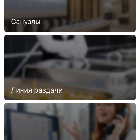
Плита
Пароконвектомат
Стол
производственный
Посудомойки
Стол пристенный
Стеллаж