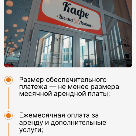
От ж/д ст. Подрезково курсирует
шаттл-бас: 2 утренних и 2
вечерних рейса;
От ж/д ст. Лобня курсирует
шаттл-бас: 1 утренний и 1
вечерний рейс;
От ж/д ст.Лобня, автобус
№48, до ост. «Терминал».
Проложить маршрут
Форма заявки