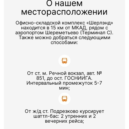
Блог
Предоставление
юридического адреса
FAQ
Ответхранение
Контакты
Аренда складов
Транспортные услуги
Адрес
141580, Московская обл., г.о.Химки,
д.Дубровки, ул. Аэропортовская, стр.2
Время работы офиса
9:00–17:00 по будням
Время работы склада
24/7
Телефон
+7 495 730-60-80
Почта
info@sherland.ru
Аренда
Складские
услуги
Телефон
Телефон
+7 495 730-60-80
+7 495 730-60-80