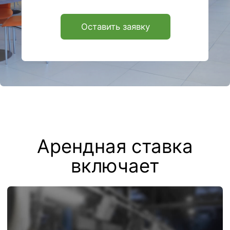
мясной, мойка, подсобный)
Зона приема пищи (зал
для посетителей)
Место для работы
менеджера