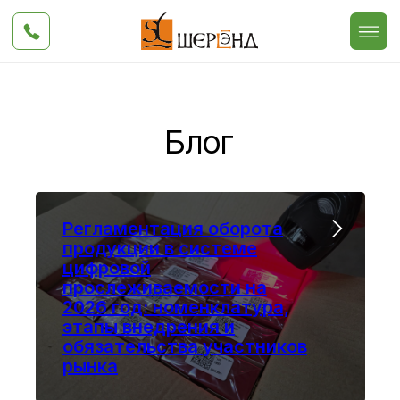
Блог
Регламентация оборота
продукции в системе
цифровой
прослеживаемости на
2026 год: номенклатура,
этапы внедрения и
обязательства участников
рынка