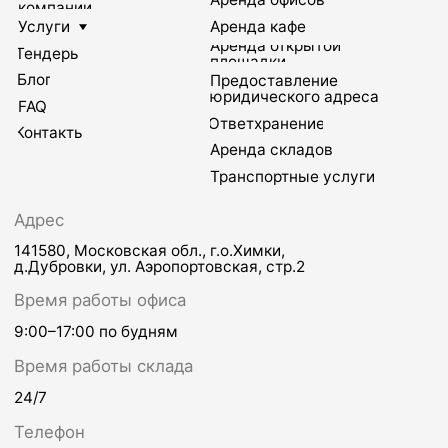
Почта
Почта
ko@sherland.ru
storage@sherland.ru
Транспортные
Вакансии
услуги
Телефон
Телефон
+7 495 730-60-80
+7 495 730-60-80
доб. 5808
Почта
Почта
transport@sherland.ru
personal@sherland.ru
©Офисно-складской комплекс Шерлэнд, 2004—2026
Политика конфиденциальности