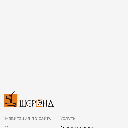
юридического адреса
FAQ
Ответхранение
Контакты
Аренда складов
Транспортные услуги
Адрес
141580, Московская обл., г.о.Химки,
д.Дубровки, ул. Аэропортовская, стр.2
Время работы офиса
9:00–17:00 по будням
Время работы склада
24/7
Телефон
+7 495 730-60-80
Почта
info@sherland.ru
Аренда
Складские
услуги
Телефон
Телефон
+7 495 730-60-80
+7 495 730-60-80
+7 965 216-38-00
+7 965 216-38-00