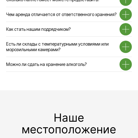
Наше
местоположение
Чем аренда отличается от ответственного хранения?
Как стать нашим подрядчиком?
Есть ли склады с температурными условиями или
морозильными камерами?
Можно ли сдать на хранение алкоголь?
Навигация по сайту
Услуги
О
Аренда офисов
компании
Услуги
Аренда кафе
Аренда открытой
Тендеры
площадки
Блог
Предоставление