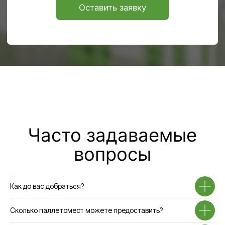
Навигация по сайту
Услуги
О
Аренда офисов
компании
Услуги
Аренда кафе
Аренда открытой
Тендеры
площадки
Блог
Предоставление
юридического адреса
FAQ
Ответхранение
Контакты
Аренда складов
Транспортные услуги
Адрес
141580, Московская обл., г.о.Химки,
д.Дубровки, ул. Аэропортовская, стр.2
Как до вас добраться?
Время работы офиса
9:00–17:00 по будням
Сколько паллетомест можете предоставить?
Время работы склада