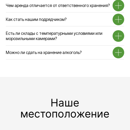
24/7
Чем аренда отличается от ответственного хранения?
Телефон
+7 495 730-60-80
Как стать нашим подрядчиком?
Почта
info@sherland.ru
Есть ли склады с температурными условиями или
морозильными камерами?
Аренда
Складские
услуги
Можно ли сдать на хранение алкоголь?
Телефон
Телефон
+7 495 730-60-80
+7 495 730-60-80
+7 965 216-38-00
+7 965 216-38-00
Почта
Почта
ko@sherland.ru
storage@sherland.ru
Транспортные
Вакансии
услуги
Телефон
Телефон
+7 495 730-60-80
+7 495 730-60-80
доб. 5808
Почта
Почта